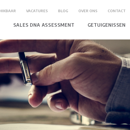
HIKBAAR
VACATURES
BLOG
OVER ONS
CONTACT
N
SALES DNA ASSESSMENT
GETUIGENISSEN