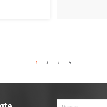
1
2
3
4
N
ogte