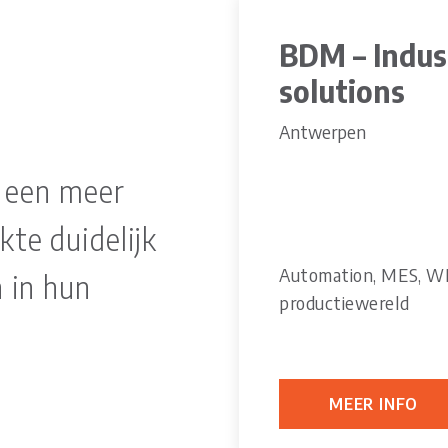
BDM – Indus
solutions
Antwerpen
l een meer
kte duidelijk
Automation, MES, WMS
n in hun
productiewereld
MEER INFO