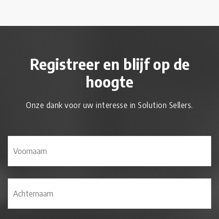
Registreer en blijf op de
hoogte
Onze dank voor uw interesse in Solution Sellers.
N
A
M
V
E
o
*
o
r
A