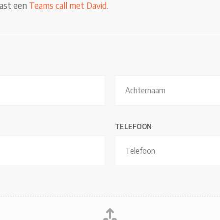
vast een
Teams call met David
.
A
c
TELEFOON
h
t
e
r
n
a
a