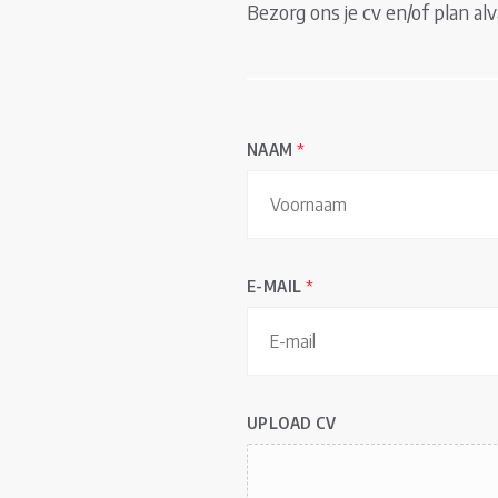
Bezorg ons je cv en/of plan al
NAAM
*
V
o
E-MAIL
*
o
r
n
a
UPLOAD CV
a
m