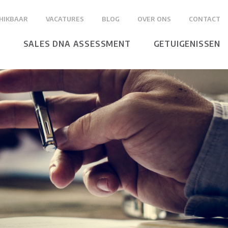
HIKBAAR
VACATURES
BLOG
OVER ONS
CONTACT
N
SALES DNA ASSESSMENT
GETUIGENISSEN